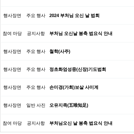
행사장면
주요 행사
2024 부처님 오신 날 법회
참여 마당
공지사항
부처님 오신날 봉축 법요식 안내
행사장면
주요 행사
철학(사주)
행사장면
주요 행사
정초화엄성중(신장)기도법회
행사장면
주요 행사
손미경(가회)보살 사미계
행사장면
일반 사진
오유지족(五唯知足)
참여 마당
공지사항
부처님오신 날 봉축 법요식 안내