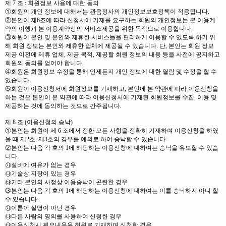
제 7 조 : 회원정보 사용에 대한 동의
①회원의 개인 정보에 대해서는 관음정사의 개인정보보호정책이 적용됩니다.
②본인이 제6조에 따라 신청서에 기재를 요구하는 회원의 개인정보는 본 이용계
약의 이행과 본 이용계약상의 서비스제공을 위한 목적으로 이용합니다.
③회원이 본인 및 본인와 제휴한 서비스들을 편리하게 이용할 수 있도록 하기 위
해 회원 정보는 본인와 제휴한 업체에 제공될 수 있습니다. 단, 본인는 회원 정보
제공 이전에 제휴 업체, 제공 목적, 제공할 회원 정보의 내용 등을 사전에 공지하고
회원의 동의를 얻어야 합니다.
④회원은 회원정보 수정을 통해 언제든지 개인 정보에 대한 열람 및 수정을 할 수
있습니다.
⑤회원이 이용신청서에 회원정보를 기재하고, 본인에 본 약관에 따라 이용신청을
하는 것은 본인이 본 약관에 따라 이용신청서에 기재된 회원정보를 수집, 이용 및
제공하는 것에 동의하는 것으로 간주됩니다.
제 8 조 (이용신청의 승낙)
①본인는 회원이 제 6 조에서 정한 모든 사항을 정확히 기재하여 이용신청을 하였
을 때 제2호, 제3호의 경우를 예외로 하여 승낙할 수 있습니다.
②본인는 다음 각 호의 1에 해당하는 이용신청에 대하여는 승낙을 유보할 수 있습
니다.
㉮설비에 여유가 없는 경우
㉯기술상 지장이 있는 경우
㉰기타 본인의 사정상 이용승낙이 곤란한 경우
③본인는 다음 각 호의 1에 해당하는 이용신청에 대하여는 이를 승낙하지 아니 할
수 있습니다.
㉮이름이 실명이 아닌 경우
㉯다른 사람의 명의를 사용하여 신청한 경우
㉰이용신청시 필요내용을 허위로 기재하여 신청한 경우