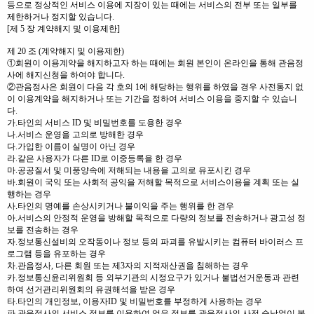
등으로 정상적인 서비스 이용에 지장이 있는 때에는 서비스의 전부 또는 일부를
제한하거나 정지할 있습니다.
[제 5 장 계약해지 및 이용제한]
제 20 조 (계약해지 및 이용제한)
①회원이 이용계약을 해지하고자 하는 때에는 회원 본인이 온라인을 통해 관음정
사에 해지신청을 하여야 합니다.
②관음정사은 회원이 다음 각 호의 1에 해당하는 행위를 하였을 경우 사전통지 없
이 이용계약을 해지하거나 또는 기간을 정하여 서비스 이용을 중지할 수 있습니
다.
가.타인의 서비스 ID 및 비밀번호를 도용한 경우
나.서비스 운영을 고의로 방해한 경우
다.가입한 이름이 실명이 아닌 경우
라.같은 사용자가 다른 ID로 이중등록을 한 경우
마.공공질서 및 미풍양속에 저해되는 내용을 고의로 유포시킨 경우
바.회원이 국익 또는 사회적 공익을 저해할 목적으로 서비스이용을 계획 또는 실
행하는 경우
사.타인의 명예를 손상시키거나 불이익을 주는 행위를 한 경우
아.서비스의 안정적 운영을 방해할 목적으로 다량의 정보를 전송하거나 광고성 정
보를 전송하는 경우
자.정보통신설비의 오작동이나 정보 등의 파괴를 유발시키는 컴퓨터 바이러스 프
로그램 등을 유포하는 경우
차.관음정사, 다른 회원 또는 제3자의 지적재산권을 침해하는 경우
카.정보통신윤리위원회 등 외부기관의 시정요구가 있거나 불법선거운동과 관련
하여 선거관리위원회의 유권해석을 받은 경우
타.타인의 개인정보, 이용자ID 및 비밀번호를 부정하게 사용하는 경우
파.관음정사의 서비스 정보를 이용하여 얻은 정보를 관음정사의 사전 승낙없이 복