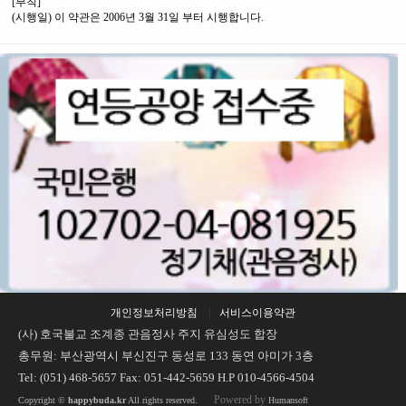
[부칙]
(시행일) 이 약관은 2006년 3월 31일 부터 시행합니다.
개인정보처리방침
서비스이용약관
(사) 호국불교 조계종 관음정사 주지 유심성도 합장
총무원: 부산광역시 부신진구 동성로 133 동연 아미가 3층
Tel: (051) 468-5657 Fax: 051-442-5659 H.P 010-4566-4504
Powered by
Copyright ©
happybuda.kr
All rights reserved.
Humansoft