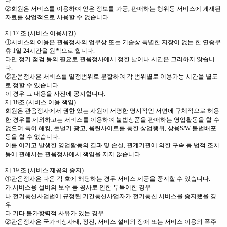
다.
②회원은 서비스를 이용하여 얻은 정보를 가공, 판매하는 행위등 서비스에 게재된
자료를 상업적으로 사용할 수 없습니다.
제 17 조 (서비스 이용시간)
①서비스의 이용은 관음정사의 업무상 또는 기술상 특별한 지장이 없는 한 연중무
휴 1일 24시간을 원칙으로 합니다.
다만 정기 점검 등의 필요로 관음정사에서 정한 날이나 시간은 그러하지 않습니
다.
②관음정사은 서비스를 일정범위로 분할하여 각 범위별로 이용가능 시간을 별도
로 정할 수 있습니다.
이 경우 그 내용을 사전에 공지합니다.
제 18조 (서비스 이용 책임)
회원은 관음정사에서 권한 있는 사원이 서명한 명시적인 서면에 구체적으로 허용
한 경우를 제외하고는 서비스를 이용하여 불법상품을 판매하는 영업활동을 할 수
없으며 특히 해킹, 돈벌기 광고, 음란사이트를 통한 상업행위, 상용S/W 불법배포
등을 할 수 없습니다.
이를 어기고 발생한 영업활동의 결과 및 손실, 관계기관에 의한 구속 등 법적 조치
등에 관해서는 관음정사에서 책임을 지지 않습니다.
제 19 조 (서비스 제공의 중지)
①관음정사은 다음 각 호에 해당하는 경우 서비스 제공을 중지할 수 있습니다.
가.서비스용 설비의 보수 등 공사로 인한 부득이한 경우
나.전기통신사업법에 규정된 기간통신사업자가 전기통신 서비스를 중지했을 경
우
다.기타 불가항력적 사유가 있는 경우
②관음정사은 국가비상사태, 정전, 서비스 설비의 장애 또는 서비스 이용의 폭주