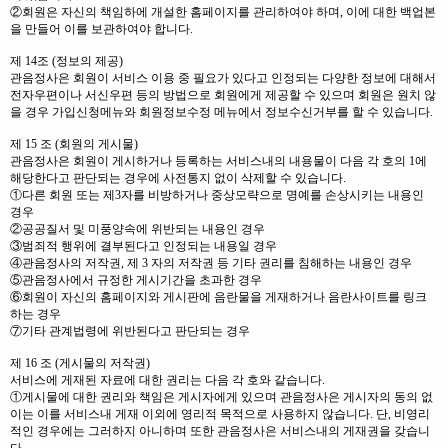
②회원은 자신의 책임하에 개설한 홈페이지를 관리하여야 하며, 이에 대한 백업본
을 만들어 이를 보관하여야 합니다.
제 14조 (정보의 제공)
관음정사은 회원이 서비스 이용 중 필요가 있다고 인정되는 다양한 정보에 대해서
전자우편이나 서신우편 등의 방법으로 회원에게 제공할 수 있으며 회원은 원치 않
을 경우 가입신청메뉴와 회원정보수정 메뉴에서 정보수신거부를 할 수 있습니다.
제 15 조 (회원의 게시물)
관음정사은 회원이 게시하거나 등록하는 서비스내의 내용물이 다음 각 호의 1에
해당한다고 판단되는 경우에 사전통지 없이 삭제할 수 있습니다.
①다른 회원 또는 제3자를 비방하거나 중상모략으로 명예를 손상시키는 내용인
경우
②공공질서 및 미풍양속에 위반되는 내용인 경우
③범죄적 행위에 결부된다고 인정되는 내용일 경우
④관음정사의 저작권, 제 3 자의 저작권 등 기타 권리를 침해하는 내용인 경우
⑤관음정사에서 규정한 게시기간을 초과한 경우
⑥회원이 자신의 홈페이지와 게시판에 음란물을 게재하거나 음란사이트를 링크
하는 경우
⑦기타 관계법령에 위반된다고 판단되는 경우
제 16 조 (게시물의 저작권)
서비스에 게재된 자료에 대한 권리는 다음 각 호와 같습니다.
①게시물에 대한 권리와 책임은 게시자에게 있으며 관음정사은 게시자의 동의 없
이는 이를 서비스내 게재 이외에 영리적 목적으로 사용하지 않습니다. 단, 비영리
적인 경우에는 그러하지 아니하며 또한 관음정사은 서비스내의 게재권을 갖습니