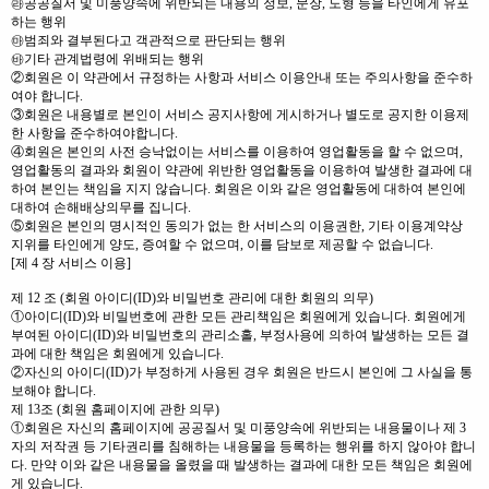
㉱공공질서 및 미풍양속에 위반되는 내용의 정보, 문장, 도형 등을 타인에게 유포
하는 행위
㉲범죄와 결부된다고 객관적으로 판단되는 행위
㉳기타 관계법령에 위배되는 행위
②회원은 이 약관에서 규정하는 사항과 서비스 이용안내 또는 주의사항을 준수하
여야 합니다.
③회원은 내용별로 본인이 서비스 공지사항에 게시하거나 별도로 공지한 이용제
한 사항을 준수하여야합니다.
④회원은 본인의 사전 승낙없이는 서비스를 이용하여 영업활동을 할 수 없으며,
영업활동의 결과와 회원이 약관에 위반한 영업활동을 이용하여 발생한 결과에 대
하여 본인는 책임을 지지 않습니다. 회원은 이와 같은 영업활동에 대하여 본인에
대하여 손해배상의무를 집니다.
⑤회원은 본인의 명시적인 동의가 없는 한 서비스의 이용권한, 기타 이용계약상
지위를 타인에게 양도, 증여할 수 없으며, 이를 담보로 제공할 수 없습니다.
[제 4 장 서비스 이용]
제 12 조 (회원 아이디(ID)와 비밀번호 관리에 대한 회원의 의무)
①아이디(ID)와 비밀번호에 관한 모든 관리책임은 회원에게 있습니다. 회원에게
부여된 아이디(ID)와 비밀번호의 관리소홀, 부정사용에 의하여 발생하는 모든 결
과에 대한 책임은 회원에게 있습니다.
②자신의 아이디(ID)가 부정하게 사용된 경우 회원은 반드시 본인에 그 사실을 통
보해야 합니다.
제 13조 (회원 홈페이지에 관한 의무)
①회원은 자신의 홈페이지에 공공질서 및 미풍양속에 위반되는 내용물이나 제 3
자의 저작권 등 기타권리를 침해하는 내용물을 등록하는 행위를 하지 않아야 합니
다. 만약 이와 같은 내용물을 올렸을 때 발생하는 결과에 대한 모든 책임은 회원에
게 있습니다.