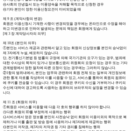
㉱사회의 안녕질서 또는 미풍양속을 저해할 목적으로 신청한 경우
㉲기타 본인이 정한 이용신청요건이 미비되었을 때
제 9 조 (계약사항의 변경)
회원은 이용신청시 기재한 사항이 변경되었을 경우에는 온라인으로 수정을 해야
하고 미변경으로 인하여 발생되는 문제의 책임은 회원에게 있습니다.
[제 3 장 계약당사자의 의무]
제 10조 (본인의 의무)
①본인는 서비스 제공과 관련해서 알고 있는 회원의 신상정보를 본인의 승낙없이
제 3자에게 누설, 배포하지 않습니다.
단, 전기통신기본법 등 법률의 규정에 의해 국가기관의 요구가 있는 경우, 범죄에
대한 수사상의 목적이 있거나 정보통신윤리 위원회의 요청이 있는 경우 또는 기타
관계법령에서 정한 절차에 따른 요청이 있는 경우에는 그러하지 않습니다.
②1항의 범위내에서, 본인는 업무와 관련하여 회원 전체 또는 일부의 개인정보에
관한 통계 자료를 작성하여 이를 사용할 수 있고, 서비스를 통하여 회원의 컴퓨터
에 쿠키를 전송할 수 있습니다. 이 경우 회원은 쿠키의 수신을 거부하거나 쿠키의
수신에 대하여 경고하도록 사용하는 컴퓨터의 브라우져의 설정을 변경할 수 있습
니다.
제 11 조 (회원의 의무)
①회원은 서비스를 이용할 때 다음 각 호의 행위를 하지 않아야 합니다.
㉮다른 회원의 ID를 부정하게 사용하는 행위
㉯서비스에서 얻은 정보를 본인의 사전승낙 없이 회원의 이용이외의 목적으로 복
제하거나 이를 출판 및 방송 등에 사용하거나 제3자에게 제공하는 행위
㉰본인의 저작권, 제3자의 저작권 등 기타 권리를 침해하는 행위