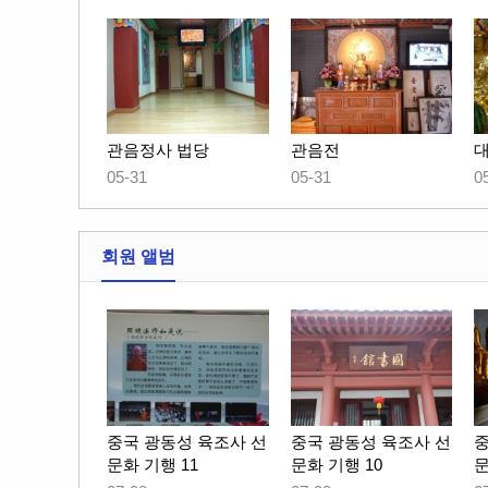
관음정사 법당
관음전
05-31
05-31
0
회원 앨범
중국 광동성 육조사 선
중국 광동성 육조사 선
중
문화 기행 11
문화 기행 10
문