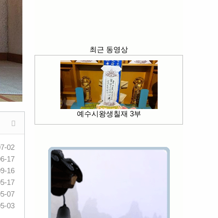
최근 동영상
예수시왕생칠재 3부
07-02
06-17
09-16
05-17
05-07
05-03