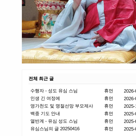
전체 최근 글
수행자 - 성도 유심 스님
휴먼
2026-
인생 긴 여정에
휴먼
2026-
영가천도 및 명절선망 부모제사
휴먼
2025-
백중 기도 안내
휴먼
2025-
열반계 - 유심 성도 스님
휴먼
2025-
유심스님의 글 20250416
휴먼
2025-