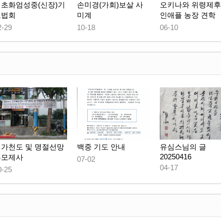
정초화엄성중(신장)기
손미경(가회)보살 사
오키나와 위령제후
도법회
미계
인애플 농장 견학
2-29
10-18
06-10
영가천도 및 명절선망
백중 기도 안내
유심스님의 글
20250416
부모제사
07-02
04-17
0-25