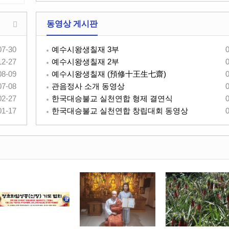
동영상 게시판
07-30
예수시왕생칠재 3부
12-27
예수시왕생칠재 2부
08-09
예수시왕생칠재 (預修十王生七齋)
07-08
관음정사 소개 동영상
02-27
한국대승불교 실천연합 형제 결연식
01-17
한국대승불교 실천연합 창립대회 동영상