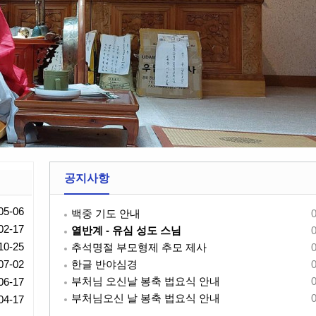
공지사항
05-06
백중 기도 안내
02-17
열반계 - 유심 성도 스님
10-25
추석명절 부모형제 추모 제사
07-02
한글 반야심경
부처님 오신날 봉축 법요식 안내
06-17
부처님오신 날 봉축 법요식 안내
04-17