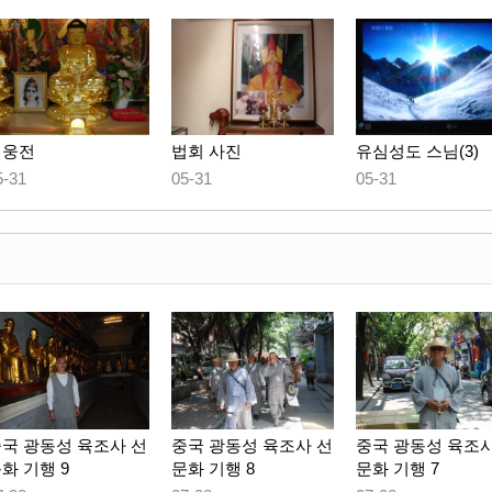
대웅전
법회 사진
유심성도 스님(3)
5-31
05-31
05-31
국 광동성 육조사 선
중국 광동성 육조사 선
중국 광동성 육조사
화 기행 9
문화 기행 8
문화 기행 7