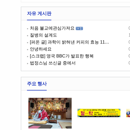
자유 게시판
처음 불교에관심가져요
+
1
질병의 설계도
[퍼온 글] 과학이 밝혀낸 커피의 효능 11…
안녕하세요
[스크랩] 영국 BBC가 발표한 행복
법정스님 쓰신글 중에서
주요 행사